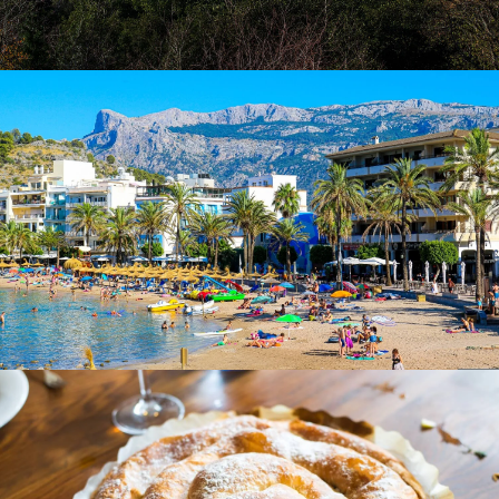
Junto a la catedral, no puedes perderte este monumento
clave que resalta la historia cultural y política de Palma.
Destacamos:
Importancia histórica:
Inicialmente residencia de los
walis musulmanes durante el Califato (siglos XI-XIII),
posteriormente se convirtió en el
palacio del
monarca Jaime II
en el
siglo XIV
.
Arquitectura:
Un excelente ejemplo de
arquitectura
gótica civil
.
Característica destacada:
La
escultura medieval
de bronce del ángel Gabriel
en lo alto de una de sus
torres.
Uso actual:
Residencia oficial de la
Familia Real
Española
en Mallorca y sede del
Alto Mando Militar
de las Islas Baleares
.
Interiores:
Explora una serie de elegantes salones
góticos
y
renacentistas
.