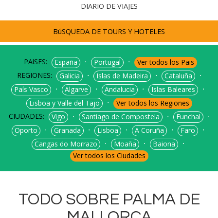
DIARIO DE VIAJES
BúSQUEDA DE TOURS Y HOTELES
PAíSES:
⋅
⋅
España
Portugal
Ver todos los Pais
REGIONES:
⋅
⋅
⋅
Galicia
Islas de Madeira
Cataluña
⋅
⋅
⋅
⋅
País Vasco
Algarve
Andalucia
Islas Baleares
⋅
Lisboa y Valle del Tajo
Ver todos los Regiones
CIUDADES:
⋅
⋅
⋅
Vigo
Santiago de Compostela
Funchal
⋅
⋅
⋅
⋅
⋅
Oporto
Granada
Lisboa
A Coruña
Faro
⋅
⋅
⋅
Cangas do Morrazo
Moaña
Baiona
Ver todos los Ciudades
TODO SOBRE PALMA DE
MALLORCA