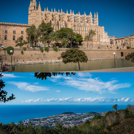
histórica de Palma.
Características principales:
Ubicación:
Se sitúa junto al paseo marítimo y
constituye como
puerta de entrada al casco
antiguo
.
Arquitectura:
De estilo
gótico
, que data de los
siglos XIV-XVI
.
Diseño interior:
Famosa por los detalles creados por
Antoni Gaudí
, quien transformó su interior con un
toque moderno. El diseño de Gaudí inunda la catedral
de luz gracias a sus grandes vidrieras. Además,
cuenta con una de las
naves más anchas y altas del
mundo
.
Museo:
El Museo de la Catedral también es una visita
obligada.
Palacio Real de la Almudaina, una
Fortaleza Histórica