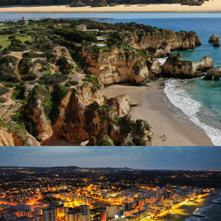
Para los amantes de la historia y la cultura, Faro ofrece
varios sitios fascinantes:
Rua de Santo António
– Una calle animada llena de
bares, restaurantes y tiendas, perfecta para un
recorrido a pie.
Museo Regional
–
Muestra artesanía local,
industrias y una casa y taberna tradicionales del
Algarve.
Igreja de São Pedro
–
una impresionante iglesia del
siglo XVI a pocos pasos de distancia.
Igreja do Carmo y Capela dos Ossos (Capilla de
los Huesos)
–
una capilla macabra pero intrigante
decorada con cráneos y huesos de monjes.
Playas y Naturaleza
Las playas de Faro se encuentran entre sus principales
atractivos:
Praia de Faro
–
la playa más cercana, perfecta para