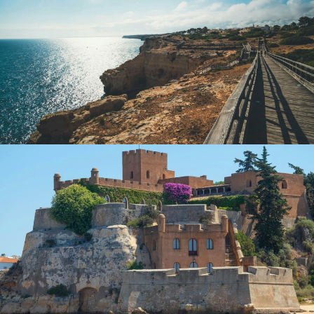
Museo Arqueológico
– Ubicado en el
Convento de
Nossa Senhora da Assunção del siglo XVI
, este es el
museo más antiguo del Algarve, y exhibe artefactos
de los períodos romano, árabe y moderno.
El Puerto y la Costa de Faro
La zona del puerto es animada y pintoresca, y cuenta con:
Jardines y cafeterias al aire libre con vista a los yates.
Una ruta panorámica a pie por el paseo marítimo,
siguiendo las vias del ferrocarril y pasando por un
pequeño arco que conduce de regreso al casco
antiguo.
Centro Ciência Viva
– Un centro científico
interactivo con exhibiciones sobre astronomía y la
influencia del sol.
Lugares de Interés Cultural y Religioso