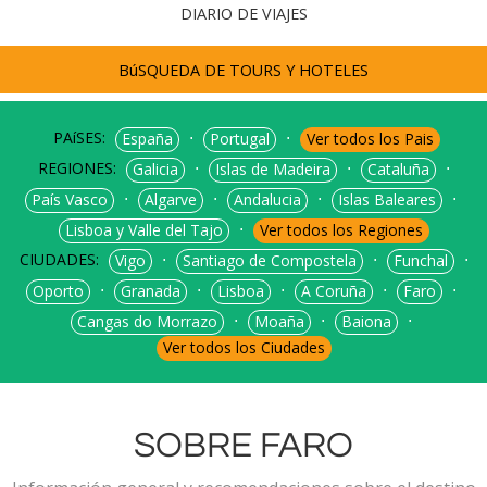
DIARIO DE VIAJES
BúSQUEDA DE TOURS Y HOTELES
PAíSES:
⋅
⋅
España
Portugal
Ver todos los Pais
REGIONES:
⋅
⋅
⋅
Galicia
Islas de Madeira
Cataluña
⋅
⋅
⋅
⋅
País Vasco
Algarve
Andalucia
Islas Baleares
⋅
Lisboa y Valle del Tajo
Ver todos los Regiones
CIUDADES:
⋅
⋅
⋅
Vigo
Santiago de Compostela
Funchal
⋅
⋅
⋅
⋅
⋅
Oporto
Granada
Lisboa
A Coruña
Faro
⋅
⋅
⋅
Cangas do Morrazo
Moaña
Baiona
Ver todos los Ciudades
SOBRE FARO