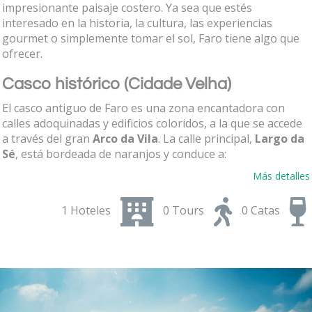
impresionante paisaje costero. Ya sea que estés
interesado en la historia, la cultura, las experiencias
gourmet o simplemente tomar el sol, Faro tiene algo que
ofrecer.
Casco histórico (Cidade Velha)
El casco antiguo de Faro es una zona encantadora con
calles adoquinadas y edificios coloridos, a la que se accede
a través del gran
Arco da Vila
. La calle principal,
Largo da
Sé
, está bordeada de naranjos y conduce a:
Catedral de Sé
– construida originalmente en 1251,
Más detalles
presenta una mezcla de estilos renacentista, gótico y
barroco. A pesar de los daños causados por el
1 Hoteles
0 Tours
0 Catas
terremoto de 1755, sigue siendo un monumento
impresionante con hermosos azulejos del siglo XVIII.
Sube a su torre para disfrutar de vistas panorámicas.
Antiguo Palacio del Obispo
– ubicado junto a la
catedral, ofrece una visión del pasado eclesiástico de
Faro.