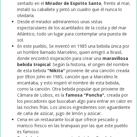
sentado en el
Mirador de Espírito Santo
, frente al mar,
instaló su caballete y pintó un cuadro que él nunca lo
olvidaría.
Desde el mirador admiraremos unas vistas
espectaculares de los acantilados de la costa y del mar
Atlántico, todo un lugar para contemplar una puesta de
sol.
En este pueblo, Se inventó en 1985 una bebida única por
un hombre llamado Marcelino, quien emigró a Brasil,
donde encontró inspiración para crear una
maravillosa
bebida tropical
. Según la historia, el origen del nombre
de esta bebida
"Nikita"
proviene de una canción creada
por Elton John en 1985, canción que a Marcelino le
encantaba, y esto inspiró el nombre de esta bebida,
como la canción. Otra bebida popular que proviene de
Câmara de Lobos, es la
famosa "Poncha"
, creada por
los pescadores que buscaban algo para entrar en calor en
las noches frías. Los únicos ingredientes son aguardiente
de caña de azúcar, jugo de limón y azúcar.
Cena en un restaurante local que ofrece pescado y
marisco fresco en las branquias por las que este pueblo
es famoso.