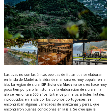
Las uvas no son las únicas bebidas de frutas que se elaboran
en la isla de Madeira, la sidra de manzana es muy popular en la
isla. La región de sidra
IGP Sidra da Madeira
se creó hace muy
poco tiempo, pero la historia de la elaboración de sidra en la
isla se remonta a 600 años. Entre los primeros árboles frutales
introducidos en la isla por los colonos portugueses, se
encontraban algunas variedades de manzanas y peras, que
encontraron buenas condiciones en la isla. Se cree que la