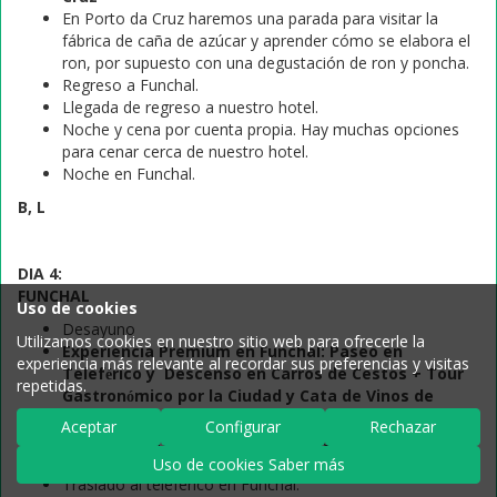
En Porto da Cruz haremos una parada para visitar la
fábrica de caña de azúcar y aprender cómo se elabora el
ron, por supuesto con una degustación de ron y poncha.
Regreso a Funchal.
Llegada de regreso a nuestro hotel.
Noche y cena por cuenta propia. Hay muchas opciones
para cenar cerca de nuestro hotel.
Noche en Funchal.
B, L
DIA 4:
FUNCHAL
Uso de cookies
Desayuno
Utilizamos cookies en nuestro sitio web para ofrecerle la
Experiencia Premium en Funchal: Paseo en
experiencia más relevante al recordar sus preferencias y visitas
Teleférico y Descenso en Carros de Cestos + Tour
repetidas.
Gastronómico por la Ciudad y Cata de Vinos de
Madeira
Aceptar
Configurar
Rechazar
Nos reuniremos con nuestro guía local en la recepción
del hotel esta mañana.
Uso de cookies Saber más
Traslado al teleférico en Funchal.