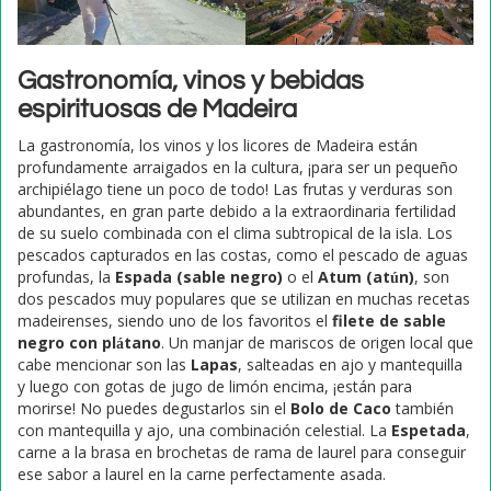
Gastronomía, vinos y bebidas
espirituosas de Madeira
La gastronomía, los vinos y los licores de Madeira están
profundamente arraigados en la cultura, ¡para ser un pequeño
archipiélago tiene un poco de todo! Las frutas y verduras son
abundantes, en gran parte debido a la extraordinaria fertilidad
de su suelo combinada con el clima subtropical de la isla. Los
pescados capturados en las costas, como el pescado de aguas
profundas, la
Espada (sable negro)
o el
Atum (atún)
, son
dos pescados muy populares que se utilizan en muchas recetas
madeirenses, siendo uno de los favoritos el
filete de sable
negro con plátano
. Un manjar de mariscos de origen local que
cabe mencionar son las
Lapas
, salteadas en ajo y mantequilla
y luego con gotas de jugo de limón encima, ¡están para
morirse! No puedes degustarlos sin el
Bolo de Caco
también
con mantequilla y ajo, una combinación celestial. La
Espetada
,
carne a la brasa en brochetas de rama de laurel para conseguir
ese sabor a laurel en la carne perfectamente asada.