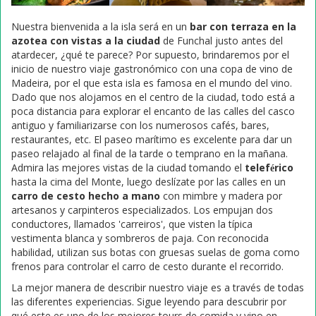
Nuestra bienvenida a la isla será en un
bar con terraza en la
azotea con vistas a la ciudad
de Funchal justo antes del
atardecer, ¿qué te parece? Por supuesto, brindaremos por el
inicio de nuestro viaje gastronómico con una copa de vino de
Madeira, por el que esta isla es famosa en el mundo del vino.
Dado que nos alojamos en el centro de la ciudad, todo está a
poca distancia para explorar el encanto de las calles del casco
antiguo y familiarizarse con los numerosos cafés, bares,
restaurantes, etc. El paseo marítimo es excelente para dar un
paseo relajado al final de la tarde o temprano en la mañana.
Admira las mejores vistas de la ciudad tomando el
teleférico
hasta la cima del Monte, luego deslízate por las calles en un
carro de cesto hecho a mano
con mimbre y madera por
artesanos y carpinteros especializados. Los empujan dos
conductores, llamados 'carreiros', que visten la típica
vestimenta blanca y sombreros de paja. Con reconocida
habilidad, utilizan sus botas con gruesas suelas de goma como
frenos para controlar el carro de cesto durante el recorrido.
La mejor manera de describir nuestro viaje es a través de todas
las diferentes experiencias. Sigue leyendo para descubrir por
qué este es uno de los mejores tours de comida y vino en