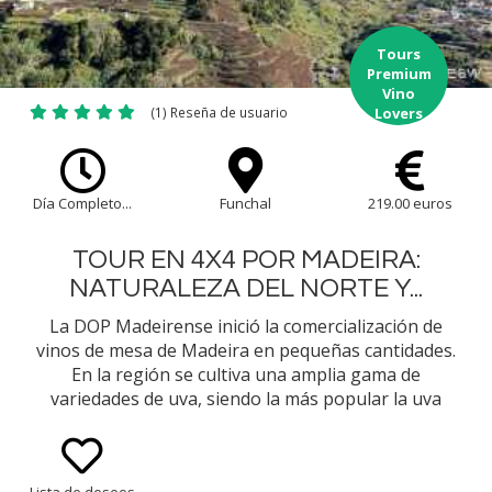
Tours
Premium
Vino
(1) Reseña de usuario
Lovers
Día Completo...
Funchal
219.00 euros
TOUR EN 4X4 POR MADEIRA:
NATURALEZA DEL NORTE Y...
La DOP Madeirense inició la comercialización de
vinos de mesa de Madeira en pequeñas cantidades.
En la región se cultiva una amplia gama de
variedades de uva, siendo la más popular la uva
blanca Verdelho, que produce un excelente vino
100 % monovarietal. Cataremos estos vinos jóvenes
en varios entornos: el propietario de la Quinta do
Lista de deseos