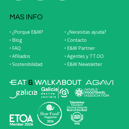
MAS INFO
• ¿Porque E&W?
• ¿Necesitas ayuda?
• Blog
• Contacto
• FAQ
• E&W Partner
• Afiliados
• Agentes y TT.OO.
• Sostenibilidad
• E&W Newsletter