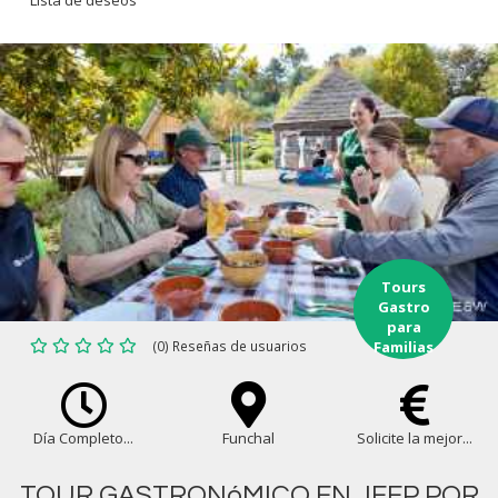
Barbusano, Antonio, ha trabajado duro para crear
unos vinos excelentes en un enclave privilegiado
del Valle de Sao Vicente.
Tours
Gastro
para
(0) Reseñas de usuarios
Familias
Día Completo...
Funchal
Solicite la mejor...
TOUR GASTRONóMICO EN JEEP POR