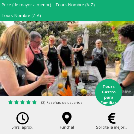
Price (de mayor a menor)
Tours Nombre (A-Z)
Tours Nombre (Z-A)
Tours
Gastro
para
(2) Reseñas de usuarios
Familias
5hrs. aprox.
Funchal
Solicite la mejor...