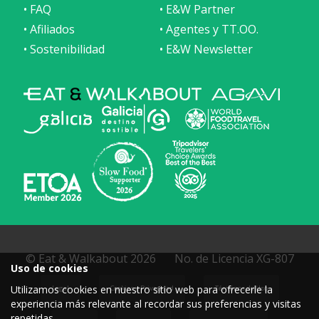
• FAQ
• E&W Partner
• Afiliados
• Agentes y TT.OO.
• Sostenibilidad
• E&W Newsletter
© Eat & Walkabout 2026
No. de Licencia XG-807
Uso de cookies
Utilizamos cookies en nuestro sitio web para ofrecerle la
Legal
Cookies y Privacidad
Términos de Uso
experiencia más relevante al recordar sus preferencias y visitas
repetidas.