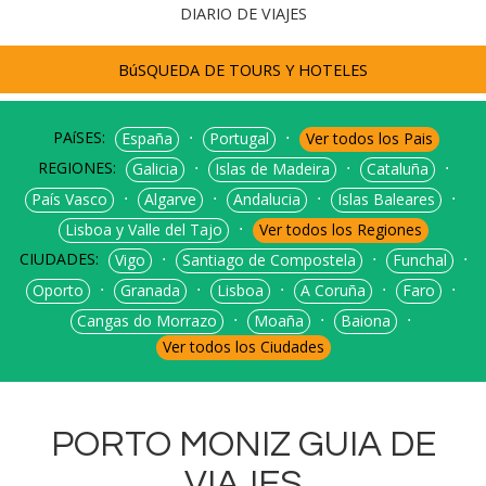
DIARIO DE VIAJES
BúSQUEDA DE TOURS Y HOTELES
PAíSES:
⋅
⋅
España
Portugal
Ver todos los Pais
REGIONES:
⋅
⋅
⋅
Galicia
Islas de Madeira
Cataluña
⋅
⋅
⋅
⋅
País Vasco
Algarve
Andalucia
Islas Baleares
⋅
Lisboa y Valle del Tajo
Ver todos los Regiones
CIUDADES:
⋅
⋅
⋅
Vigo
Santiago de Compostela
Funchal
⋅
⋅
⋅
⋅
⋅
Oporto
Granada
Lisboa
A Coruña
Faro
⋅
⋅
⋅
Cangas do Morrazo
Moaña
Baiona
Ver todos los Ciudades
PORTO MONIZ GUIA DE
VIAJES