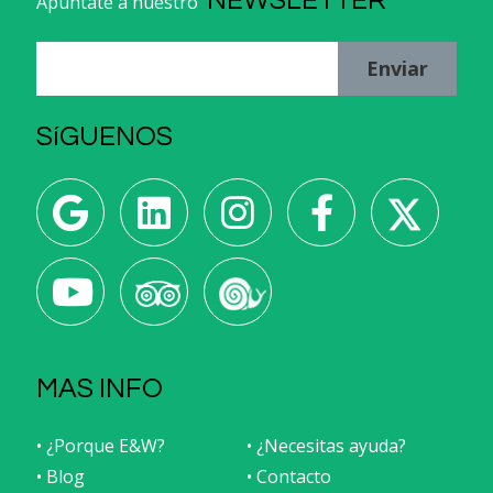
Apúntate a nuestro
Enviar
SíGUENOS
MAS INFO
• ¿Porque E&W?
• ¿Necesitas ayuda?
• Blog
• Contacto