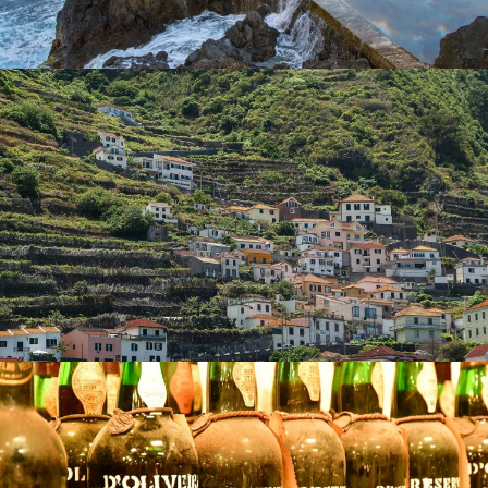
600 y 700 metros, así como en la costa norte, en
Porto
Moniz
,
Ponta Delgada
y
Seixal
, situados en altitudes de
150 a 200 metros.
Por otro lado, el
Verdelho
ofrece un contraste reconocible
con sus vinos elegantes, de color dorado y con un carácter
tropical y exótico. Las uvas Verdelho tienen niveles
moderados de azúcar y una acidez pronunciada, lo que da
como resultado la producción de vinos fortificados
medianamente secos. Los viñedos se extienden sobre 58
hectáreas y están ubicados principalmente en los climas
más fríos del norte, creciendo en regiones como
Porto
Moniz
,
Ponta Delgada
,
Seixal
y
Sao Vicente
a altitudes
de alrededor de 400 metros. En la costa sur, esta variedad
prospera en zonas como
Raposeira
,
Prazeres
y
Camara
de Lobos
, alcanzando altitudes de hasta 600 metros.
Guía de viaje de Porto Moniz: Qué hacer
y qué ver en la zona
Visita el
Bosque de Fanal
, un Bosque de Laurisilva y un