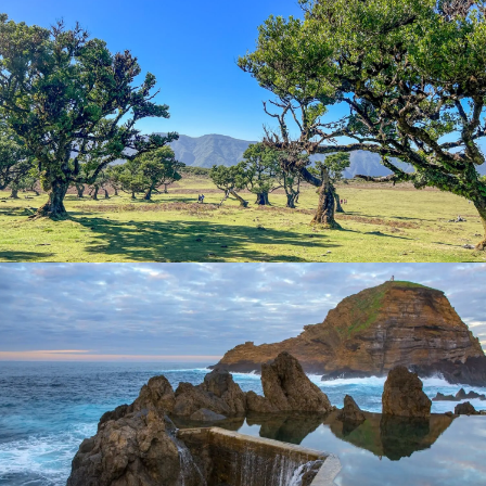
que muestra una combinación de herencia costera y vida
contemporánea.
Variedades de uva de la región vinícola
de Porto Moniz
En la pintoresca ciudad de Porto Moniz, los amantes y
entusiastas del vino también podrán disfrutan de una
experiencia única y encantadora con dos variedades de uva
populares en esta región:
Sercial
y
Verdelho
.
El
Sercial
, conocido localmente como "Esgano Cão" en
Portugal, hace honor a su reputación por sus
características pálidas y secas. Es la más pálida de las
variedades clásicas de Madeira, los vinos Sercial son
célebres por su alta acidez. Estos vinos secos y de cuerpo
ligero exhiben una frescura excepcional y presentan
aromas intensos y vibrantes. Con el paso del tiempo, el
color de Sercial se profundizó hasta alcanzar un rico tono
ámbar. Los viñedos de Porto Moniz, que ocupan más de 25
hectáreas, están estratégicamente plantados en la costa
sur, en Jardim da Serra, a una altitud que oscila entre los