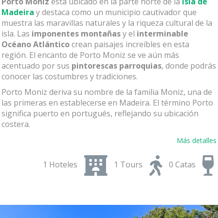
Porto Moniz
está ubicado en la parte norte de la
isla de
Madeira
y destaca como un municipio cautivador que
muestra las maravillas naturales y la riqueza cultural de la
isla. Las
imponentes montañas
y el
interminable
Océano Atlántico
crean paisajes increíbles en esta
región. El encanto de Porto Moniz se ve aún más
acentuado por sus
pintorescas parroquias
, donde podrás
conocer las costumbres y tradiciones.
Porto Moniz deriva su nombre de la familia Moniz, una de
las primeras en establecerse en Madeira. El término Porto
significa puerto en portugués, reflejando su ubicación
costera.
Debido a la geografía única de la isla, Porto Moniz
Más detalles
permaneció algo apartado del resto de Madeira durante
un período prolongado. Históricamente, fue una
ciudad
1 Hoteles
1 Tours
0 Catas
ballenera
hasta la década de
1980
, y dependía de las
actividades marítimas para su economía y alimentación.
Hoy en día, Porto Moniz, a pesar de su aislamiento
histórico, se ha convertido en una comunidad atractiva,