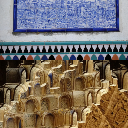
Al otro lado de la Alhambra, el
Sacromonte
es conocido
por sus casas cueva con flamenco y su arraigada cultura
gitana. En el corazón de la ciudad, se encuentran obras
maestras cristianas como la
Catedral de Granada
, un
ejemplo destacado de la arquitectura renacentista
española, y la
Capilla Real
, lugar de descanso final de la
reina Isabel y el rey Fernando, los Reyes Católicos que
reconquistaron la ciudad en 1492.
Prueba los Sabores de Granada
Granada es uno de los pocos lugares de España donde las
tapas gratis aún vienen con la bebida, una tradición muy
apreciada por los granadinos. Puedes pedir una
copa de
vino
,
vermú
o
cerveza
, y encontrarás de todo, desde
jamón serrano
hasta
berenjenas a la parrilla
o
migas
locales
. Esto convierte a Granada en una de las mejores
ciudades de España para disfrutar de una ruta de tapas
auténtica y económica.
La gastronomía de Granada fusiona sabores moriscos y
andaluces, con
especias
,
aceite de oliva
e ingredientes