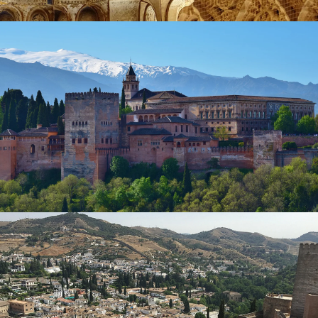
como
almendras
,
cítricos
y
azafrán
. No te pierdas el
Remojón Granadino
(una refrescante ensalada de naranja
y bacalao), los guisos contundentes como la
Olla de San
Antón
, ni dulces como los
Piononos
de la cercana Santa Fe,
pequeños bizcochos bañados en almíbar y coronados con
una cremosa crema pastelera.
Granada también se encuentra en la
región vinícola
del
Altiplano
, conocida por sus tintos intensos y blancos
frescos de variedades de uva autóctonas e internacionales.
Las cercanas zonas vitivinícolas de
Guadix
y la
Contraviesa-Alpujarra
ofrecen bodegas que puedes
visitar para realizar catas, con impresionantes vistas a
viñedos en terrazas y olivares.
Nuestros
expertos locales
han elegido a los
mejores
operadores turísticos
que ofrecen
tours gastronómicos,
de vino y de senderismo
en Granada. Puede consultar
nuestra lista completa de los mejores tours gastronómicos
a Granada y a los
mejores hoteles boutique
en las
secciones de la guía de viaje a Granada.