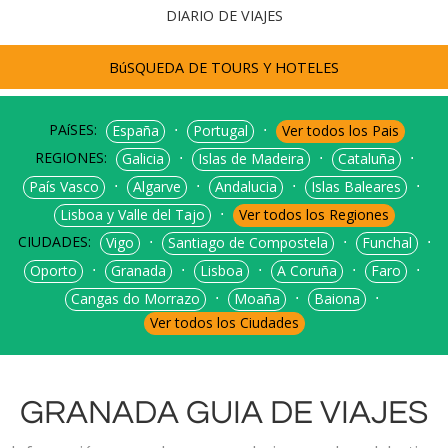
DIARIO DE VIAJES
BúSQUEDA DE TOURS Y HOTELES
PAíSES:
⋅
⋅
España
Portugal
Ver todos los Pais
REGIONES:
⋅
⋅
⋅
Galicia
Islas de Madeira
Cataluña
⋅
⋅
⋅
⋅
País Vasco
Algarve
Andalucia
Islas Baleares
⋅
Lisboa y Valle del Tajo
Ver todos los Regiones
CIUDADES:
⋅
⋅
⋅
Vigo
Santiago de Compostela
Funchal
⋅
⋅
⋅
⋅
⋅
Oporto
Granada
Lisboa
A Coruña
Faro
⋅
⋅
⋅
Cangas do Morrazo
Moaña
Baiona
Ver todos los Ciudades
GRANADA GUIA DE VIAJES