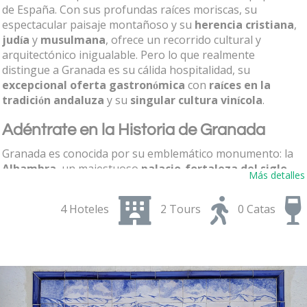
de España. Con sus profundas raíces moriscas, su
espectacular paisaje montañoso y su
herencia
cristiana
,
judía
y
musulmana
, ofrece un recorrido cultural y
arquitectónico inigualable. Pero lo que realmente
distingue a Granada es su cálida hospitalidad, su
excepcional oferta gastronómica
con
raíces en la
tradición andaluza
y su
singular cultura vinícola
.
Adéntrate en la Historia de Granada
Granada es conocida por su emblemático monumento: la
Alhambra
, un majestuoso
palacio-fortaleza del siglo
Más detalles
XIV
situado en lo alto de la colina. Originalmente hogar de
los sultanes nazaríes, el complejo incluye los bellamente
4 Hoteles
2 Tours
0 Catas
decorados
Palacios Nazaríes
, la
fortaleza militar de la
Alcazaba
y los exuberantes
jardines del Generalife
, lo
que fue antiguamente la residencia de verano de los
sultanes. Desde aquí, se puede cruzar la ciudad hasta el
Albaicín
, el antiguo barrio árabe de Granada, un laberinto
de casas encaladas, calles estrechas y jardines escondidos.