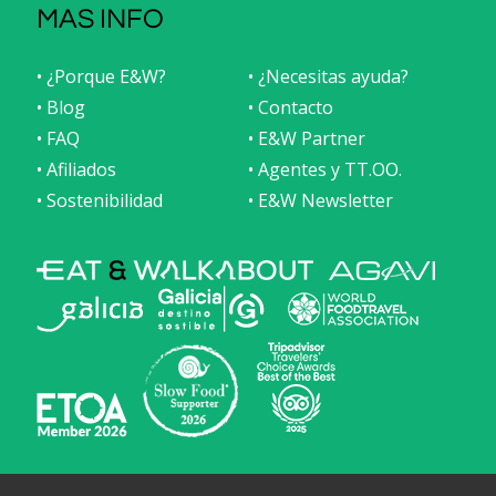
MAS INFO
• ¿Porque E&W?
• ¿Necesitas ayuda?
• Blog
• Contacto
• FAQ
• E&W Partner
• Afiliados
• Agentes y TT.OO.
• Sostenibilidad
• E&W Newsletter