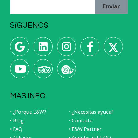
Enviar
SíGUENOS
MAS INFO
• ¿Porque E&W?
• ¿Necesitas ayuda?
• Blog
• Contacto
• FAQ
• E&W Partner
• Afiliados
• Agentes y TT.OO.