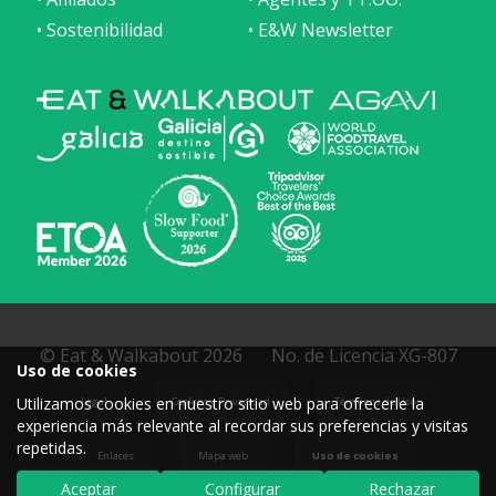
• Sostenibilidad
• E&W Newsletter
© Eat & Walkabout 2026
No. de Licencia XG-807
Uso de cookies
Utilizamos cookies en nuestro sitio web para ofrecerle la
Legal
Cookies y Privacidad
Términos de Uso
experiencia más relevante al recordar sus preferencias y visitas
repetidas.
Enlaces
Mapa web
Uso de cookies
Aceptar
Configurar
Rechazar