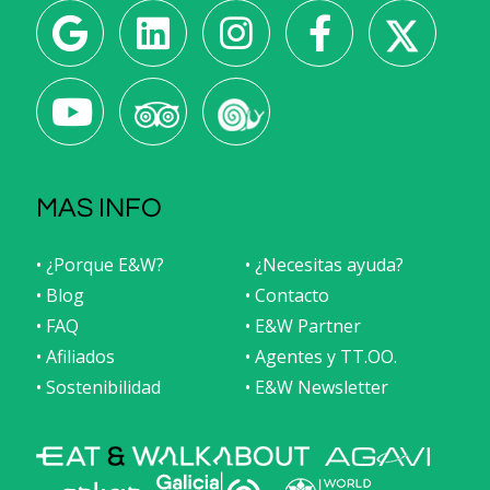
MAS INFO
• ¿Porque E&W?
• ¿Necesitas ayuda?
• Blog
• Contacto
• FAQ
• E&W Partner
• Afiliados
• Agentes y TT.OO.
• Sostenibilidad
• E&W Newsletter