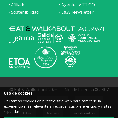
• Afiliados
• Agentes y TT.OO.
• Sostenibilidad
• E&W Newsletter
© Eat & Walkabout 2026
No. de Licencia XG-807
Uso de cookies
Utilizamos cookies en nuestro sitio web para ofrecerle la
Legal
Cookies y Privacidad
Términos de Uso
experiencia más relevante al recordar sus preferencias y visitas
repetidas.
Enlaces
Mapa web
Uso de cookies