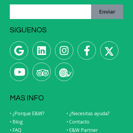
Enviar
SíGUENOS
MAS INFO
• ¿Porque E&W?
• ¿Necesitas ayuda?
• Blog
• Contacto
• FAQ
• E&W Partner