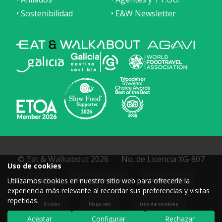
• Sostenibilidad
• E&W Newsletter
© Eat & Walkabout 2026
No. de Licencia XG-807
Uso de cookies
Utilizamos cookies en nuestro sitio web para ofrecerle la
Legal
Cookies y Privacidad
Términos de Uso
experiencia más relevante al recordar sus preferencias y visitas
repetidas.
Enlaces
Mapa web
Uso de cookies
Aceptar
Configurar
Rechazar