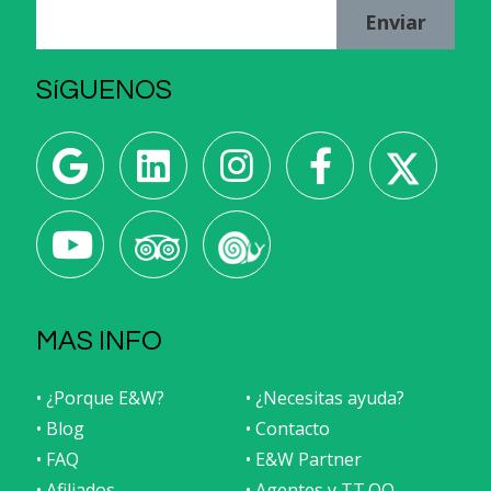
Enviar
SíGUENOS
MAS INFO
• ¿Porque E&W?
• ¿Necesitas ayuda?
• Blog
• Contacto
• FAQ
• E&W Partner
• Afiliados
• Agentes y TT.OO.