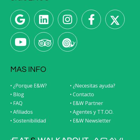
MAS INFO
• ¿Porque E&W?
• ¿Necesitas ayuda?
• Blog
• Contacto
• FAQ
• E&W Partner
• Afiliados
• Agentes y TT.OO.
• Sostenibilidad
• E&W Newsletter