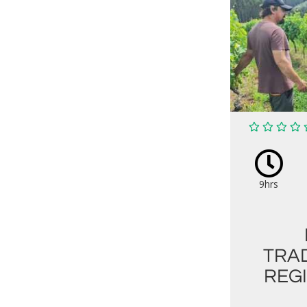
9hrs
TRAD
REG