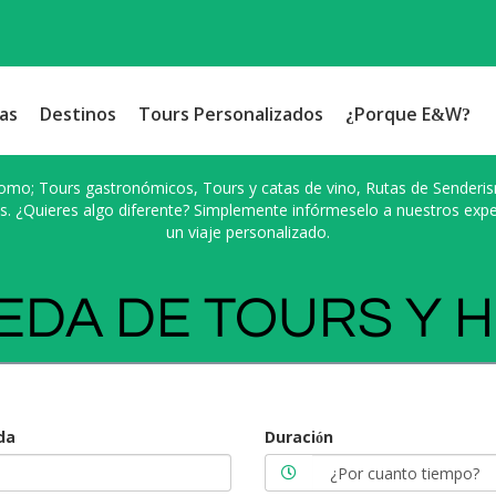
as
Destinos
Tours Personalizados
¿Porque E&W?
omo; Tours gastronómicos, Tours y catas de vino, Rutas de Senderism
s. ¿Quieres algo diferente? Simplemente infórmeselo a nuestros exp
un viaje personalizado.
DA DE TOURS Y 
da
Duración