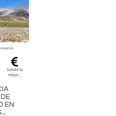
 usuarios
Solicite la
mejor...
CIA
 DE
O EN
..