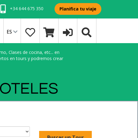
+34 644 675 350
Planifica tu viaje
ES
o, Clases de cocina, etc... en
ertos en tours y podremos crear
HOTELES
Buscar un Tour