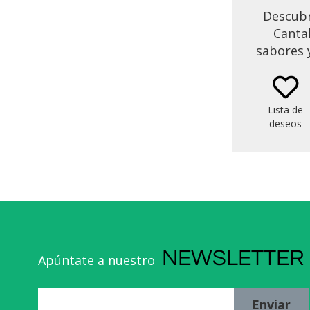
Descubr
Cantab
sabores y
obse
produc
anchoas 
Lista de
disfruta
deseos
en Bodeg
pintore
antes d
de
NEWSLETTER
Apúntate a nuestro
Enviar