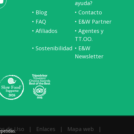
ayuda?
• Blog
• Contacto
• FAQ
• E&W Partner
• Afiliados
• Agentes y
TT.OO.
• Sostenibilidad
• E&W
Newsletter
os de Uso
|
Enlaces
|
Mapa web
|
epetidas.