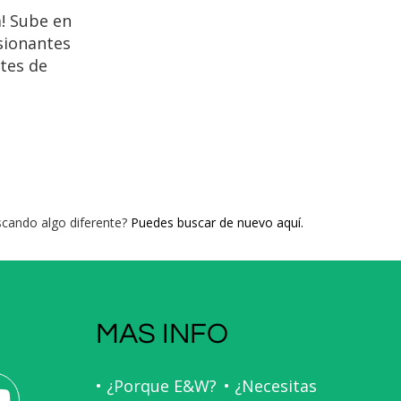
a! Sube en
esionantes
tes de
Espinama.
tas
serva la
encantador
ecto para
s sabores
cando algo diferente?
Puedes buscar de nuevo aquí.
MAS INFO
• ¿Porque E&W?
• ¿Necesitas