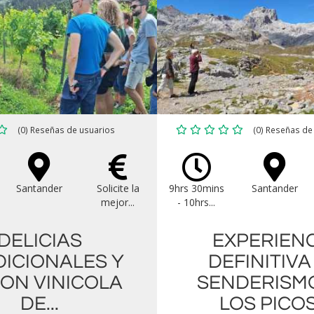
(0) Reseñas de usuarios
(0) Reseñas de
Santander
Solicite la
9hrs 30mins
Santander
mejor...
- 10hrs...
DELICIAS
EXPERIEN
ICIONALES Y
DEFINITIVA
ION VINICOLA
SENDERISM
DE...
LOS PICOS.