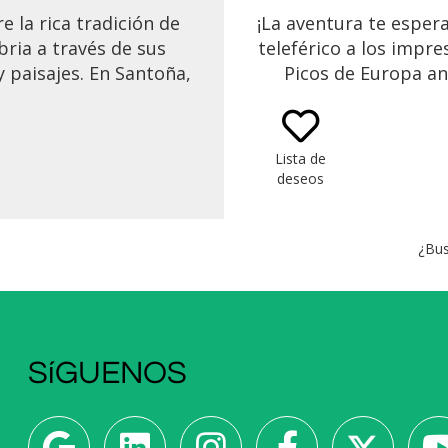
e la rica tradición de
¡La aventura te esper
ria a través de sus
teleférico a los impr
 paisajes. En Santoña,
Picos de Europa an
rva el proceso de
caminar 12 km hasta 
ción de las famosas
Disfruta de vis
del Cantábrico y luego
impresionantes y ob
Lista de
 de una cata de vinos
fauna local. Visita el 
deseos
as Vidular. Admira los
pueblo de Potes, perf
scos valles pasiegos
explorar y probar lo
e deleitarte con unos
locales.
¿Bus
liciosos sobaos.
SíGUENOS