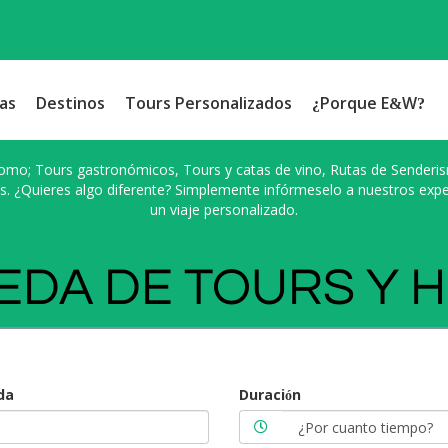
as
Destinos
Tours Personalizados
¿Porque E&W?
omo; Tours gastronómicos, Tours y catas de vino, Rutas de Senderism
s. ¿Quieres algo diferente? Simplemente infórmeselo a nuestros exp
un viaje personalizado.
DA DE TOURS Y 
da
Duración