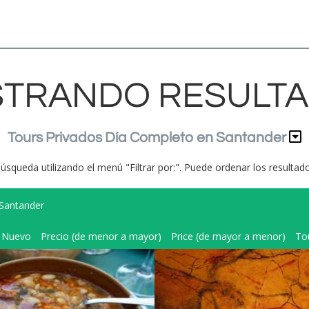
TRANDO RESULT
Tours Privados Día Completo en Santander
búsqueda utilizando el menú "Filtrar por:". Puede ordenar los resulta
Santander
Nuevo
Precio (de menor a mayor)
Price (de mayor a menor)
To