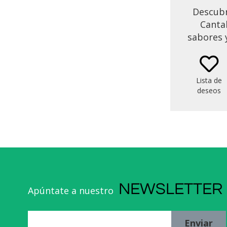
Descubr
Cantab
sabores y
obse
produc
anchoas 
Lista de
disfruta
deseos
en 
NEWSLETTER
Apúntate a nuestro
Enviar