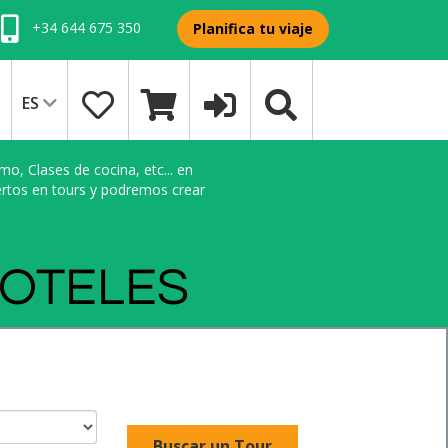
+34 644 675 350
Planifica tu viaje
ES
o, Clases de cocina, etc... en
ertos en tours y podremos crear
HOTELES
Buscar un Tour