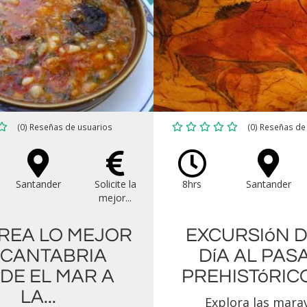
(0) Reseñas de usuarios
(0) Reseñas de
Santander
Solicite la
8hrs
Santander
mejor...
REA LO MEJOR
EXCURSIóN 
 CANTABRIA
DíA AL PAS
DE EL MAR A
PREHISTóRICO
LA...
Explora las marav