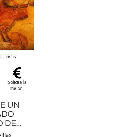
 usuarios
Solicite la
mejor...
DE UN
ADO
 DE...
illas