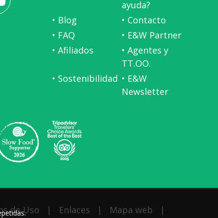
ayuda?
• Blog
• Contacto
• FAQ
• E&W Partner
• Afiliados
• Agentes y
TT.OO.
• Sostenibilidad
• E&W
Newsletter
os de Uso
|
Enlaces
|
Mapa web
|
epetidas.