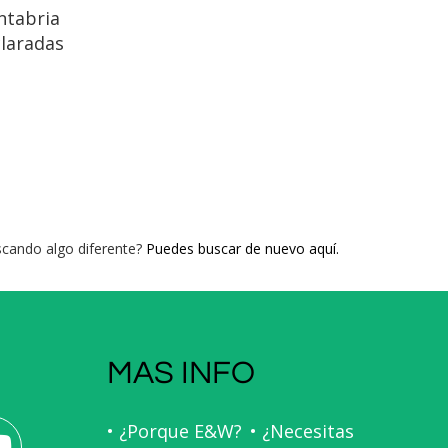
ntabria
claradas
umanidad
n arte
ros
ta de una
medieval
 Mar.
cando algo diferente?
Puedes buscar de nuevo aquí.
MAS INFO
• ¿Porque E&W?
• ¿Necesitas