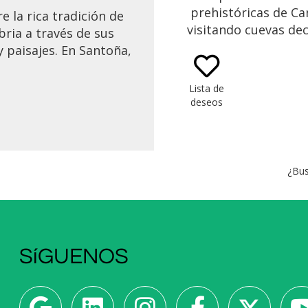
prehistóricas de Ca
e la rica tradición de
visitando cuevas de
ria a través de sus
Patrimonio de la H
 paisajes. En Santoña,
por la UNESCO co
rva el proceso de
rupestre y teso
ción de las famosas
Lista de
arqueológicos. Disfru
del Cantábrico y luego
deseos
parada en la ciudad 
 de una cata de vinos
de Santillana del
Bodegas Vidular.
¿Bus
SíGUENOS