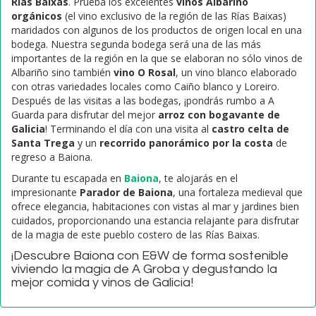
Rías Baixas
. Prueba los excelentes
vinos Albariño
orgánicos
(el vino exclusivo de la región de las Rías Baixas)
maridados con algunos de los productos de origen local en una
bodega. Nuestra segunda bodega será una de las más
importantes de la región en la que se elaboran no sólo vinos de
Albariño sino también
vino O Rosal
, un vino blanco elaborado
con otras variedades locales como Caiño blanco y Loreiro.
Después de las visitas a las bodegas, ¡pondrás rumbo a A
Guarda para disfrutar del mejor
arroz con bogavante de
Galicia
! Terminando el día con una visita al
castro celta de
Santa Trega
y un
recorrido panorámico por la costa
de
regreso a Baiona.
Durante tu escapada en
Baiona
, te alojarás en el
impresionante
Parador de Baiona
, una fortaleza medieval que
ofrece elegancia, habitaciones con vistas al mar y jardines bien
cuidados, proporcionando una estancia relajante para disfrutar
de la magia de este pueblo costero de las Rías Baixas.
¡Descubre Baiona con E&W de forma sostenible
viviendo la magia de A Groba y degustando la
mejor comida y vinos de Galicia!