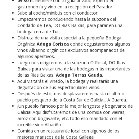
09:30 h:
Reúnete con tu guía privado experto en
gastronomía y vino en la recepción del Parador.
Sube al coche/minibús con el conductor.
Empezaremos conduciendo hasta la subzona del
Condado de Tea, DO Rías Baixas, para parar en una
bodega cerca de Tui.
Disfruta de una visita especial a la pequeña Bodega
Orgánica
Adega Corisca
donde degustaremos algunos
vinos Albariño orgánicos exclusivos acompañados de
algunos aperitivos.
Luego nos dirigiremos a la subzona O Rosal, DO Rias
Baixas para visitar una de las bodegas más importantes
de las Rías Baixas,
Adega Terras Gauda
.
Aquí visitarás el viñedo, la bodega y realizarás una
degustación de sus espectaculares vinos.
Después de esto, nos desplazaremos hasta el último
pueblo pesquero de la Costa Sur de Galicia... A Guarda.
¡Un pueblo famoso por la mejor langosta y bogavante de
Galicia! Aquí disfrutaremos de una comida con vieiras,
arroz con bogavante, etc. todo ello maridado con el
increíble vino Albariño.
Comida en un restaurante local con algunos de los
mejores mariscos de la Costa Gallega.