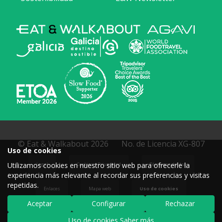
© Eat & Walkabout 2026
No. de Licencia XG-807
Uso de cookies
Utilizamos cookies en nuestro sitio web para ofrecerle la
Legal
Cookies y Privacidad
Términos de Uso
experiencia más relevante al recordar sus preferencias y visitas
repetidas.
Enlaces
Mapa web
Uso de cookies
Aceptar
Configurar
Rechazar
Desarrollado por E&W
Uso de cookies Saber más