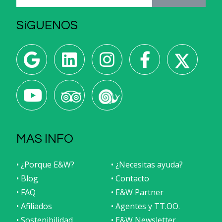
SíGUENOS
MAS INFO
• ¿Porque E&W?
• ¿Necesitas ayuda?
• Blog
• Contacto
• FAQ
• E&W Partner
• Afiliados
• Agentes y TT.OO.
• Sostenibilidad
• E&W Newsletter