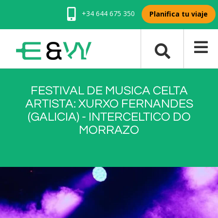
+34 644 675 350
Planifica tu viaje
FESTIVAL DE MUSICA CELTA
ARTISTA: XURXO FERNANDES
(GALICIA) - INTERCELTICO DO
MORRAZO