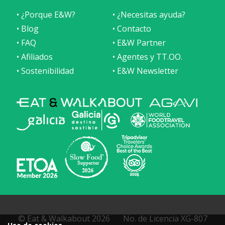
• ¿Porque E&W?
• ¿Necesitas ayuda?
• Blog
• Contacto
• FAQ
• E&W Partner
• Afiliados
• Agentes y TT.OO.
• Sostenibilidad
• E&W Newsletter
© Eat & Walkabout 2026
No. de Licencia XG-807