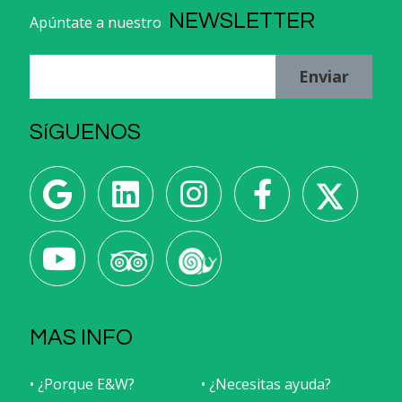
NEWSLETTER
Apúntate a nuestro
Enviar
SíGUENOS
MAS INFO
• ¿Porque E&W?
• ¿Necesitas ayuda?