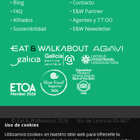
• Blog
• Contacto
• FAQ
• E&W Partner
• Afiliados
• Agentes y TT.OO.
• Sostenibilidad
• E&W Newsletter
© Eat & Walkabout 2026
No. de Licencia XG-807
Uso de cookies
Utilizamos cookies en nuestro sitio web para ofrecerle la
Legal
Cookies y Privacidad
Términos de Uso