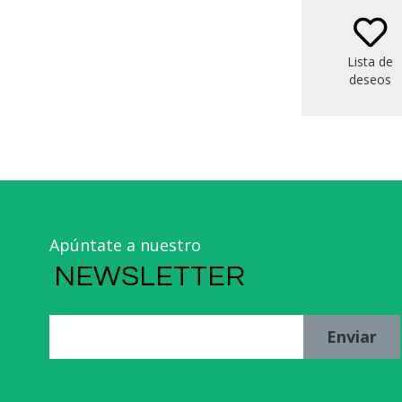
well co
other mai
Lista de
deseos
Apúntate a nuestro
NEWSLETTER
Enviar