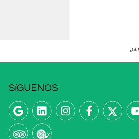
mmunicated also with
n points of the city...
¿Bus
SíGUENOS