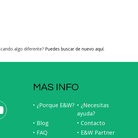
cando algo diferente?
Puedes buscar de nuevo aquí.
MAS INFO
• ¿Porque E&W?
• ¿Necesitas
ayuda?
• Blog
• Contacto
• FAQ
• E&W Partner