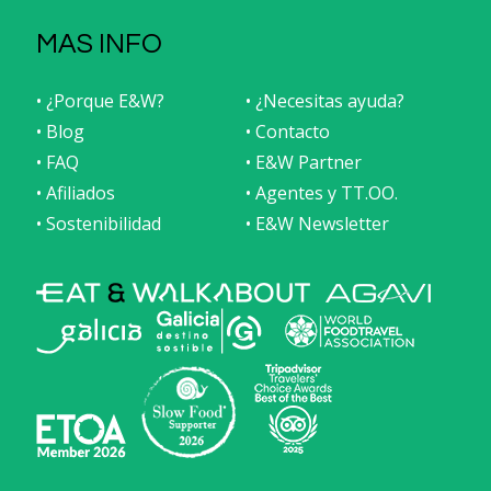
MAS INFO
• ¿Porque E&W?
• ¿Necesitas ayuda?
• Blog
• Contacto
• FAQ
• E&W Partner
• Afiliados
• Agentes y TT.OO.
• Sostenibilidad
• E&W Newsletter