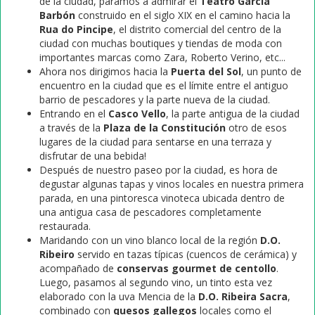
de la ciudad, paramos a admirar el
Teatro García
Barbón
construido en el siglo XIX en el camino hacia la
Rua do Pincipe
, el distrito comercial del centro de la
ciudad con muchas boutiques y tiendas de moda con
importantes marcas como Zara, Roberto Verino, etc...
Ahora nos dirigimos hacia la
Puerta del Sol
, un punto de
encuentro en la ciudad que es el límite entre el antiguo
barrio de pescadores y la parte nueva de la ciudad.
Entrando en el
Casco Vello
, la parte antigua de la ciudad
a través de la
Plaza de la Constitución
otro de esos
lugares de la ciudad para sentarse en una terraza y
disfrutar de una bebida!
Después de nuestro paseo por la ciudad, es hora de
degustar algunas tapas y vinos locales en nuestra primera
parada, en una pintoresca vinoteca ubicada dentro de
una antigua casa de pescadores completamente
restaurada.
Maridando con un vino blanco local de la región
D.O.
Ribeiro
servido en tazas típicas (cuencos de cerámica) y
acompañado de
conservas gourmet de centollo
.
Luego, pasamos al segundo vino, un tinto esta vez
elaborado con la uva Mencia de la
D.O. Ribeira Sacra
,
combinado con
quesos gallegos
locales como el