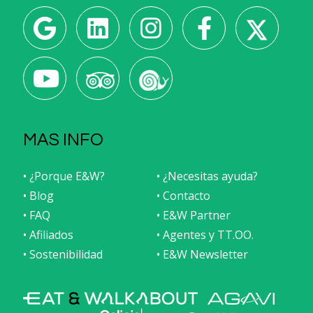
MAS INFO
• ¿Porque E&W?
• ¿Necesitas ayuda?
• Blog
• Contacto
• FAQ
• E&W Partner
• Afiliados
• Agentes y TT.OO.
• Sostenibilidad
• E&W Newsletter