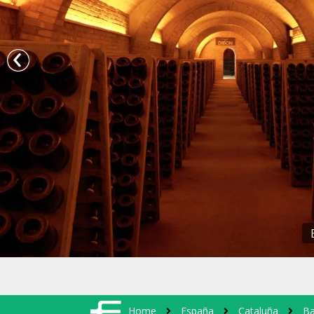
Home
España
Cataluña
Ba