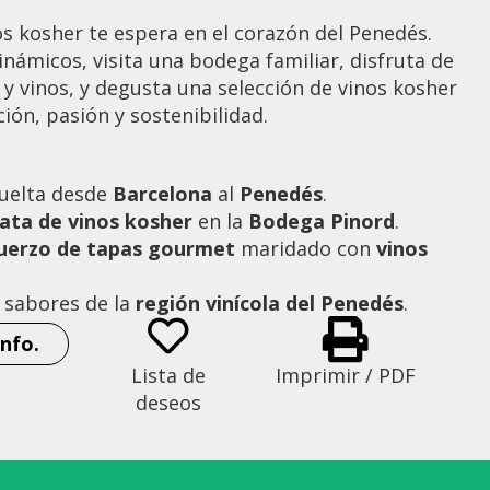
os kosher te espera en el corazón del Penedés.
námicos, visita una bodega familiar, disfruta de
y vinos, y degusta una selección de vinos kosher
ión, pasión y sostenibilidad.
vuelta desde
Barcelona
al
Penedés
.
ata de vinos
kosher
en la
Bodega Pinord
.
uerzo de tapas gourmet
maridado con
vinos
s sabores de la
región vinícola del Penedés
.
nfo.
Bodega Kosher Penedes
Lista de
Imprimir / PDF
deseos