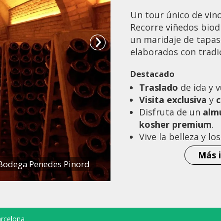
Un tour único de vin
Recorre viñedos biodi
un maridaje de tapas 
elaborados con tradic
Destacado
Traslado
de ida y 
Visita exclusiva
y
c
Disfruta de un
alm
kosher premium
.
Vive la belleza y lo
Más i
Bodega Penedes Pinord
rcelona