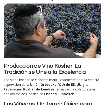
Producción de Vino Kosher: La
Tradición se Une a la Excelencia
Los vinos kosher se elaboran meticulosamente bajo la estricta
supervisión de la
Unión Ortodoxa (OU) de EE. UU
. y la
Federación Kosher de Londres
, en estrecha colaboración
con los rabinos locales de
Chabad Lubavitch
.
Los Viñedos: Un Terroir Único para