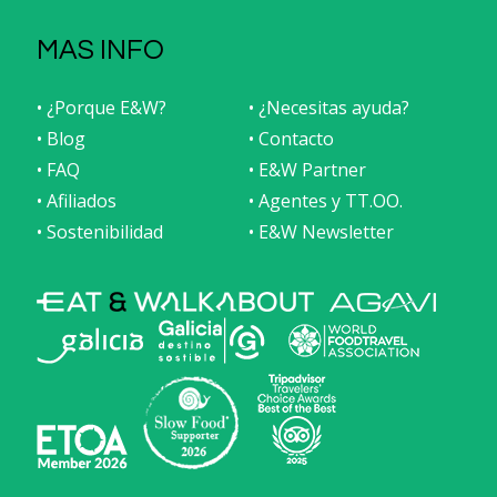
MAS INFO
• ¿Porque E&W?
• ¿Necesitas ayuda?
• Blog
• Contacto
• FAQ
• E&W Partner
• Afiliados
• Agentes y TT.OO.
• Sostenibilidad
• E&W Newsletter