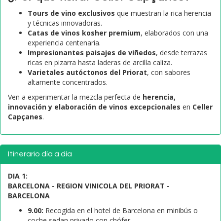
Tours de vino exclusivos
que muestran la rica herencia
y técnicas innovadoras.
Catas de vinos kosher premium
, elaborados con una
experiencia centenaria.
Impresionantes paisajes de viñedos
, desde terrazas
ricas en pizarra hasta laderas de arcilla caliza.
Varietales autóctonos del Priorat
, con sabores
altamente concentrados.
Ven a experimentar la mezcla perfecta de
herencia,
innovación y elaboración de vinos excepcionales
en
Celler
Capçanes
.
Itinerario día a día
DIA 1:
BARCELONA - REGION VINICOLA DEL PRIORAT -
BARCELONA
9.00:
Recogida en el hotel de Barcelona en minibús o
coche sedan privado con chófer.