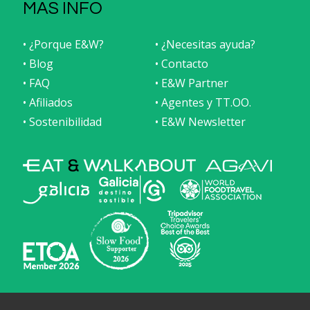
MAS INFO
• ¿Porque E&W?
• ¿Necesitas ayuda?
• Blog
• Contacto
• FAQ
• E&W Partner
• Afiliados
• Agentes y TT.OO.
• Sostenibilidad
• E&W Newsletter