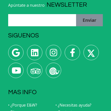
NEWSLETTER
Apúntate a nuestro
Enviar
SíGUENOS
MAS INFO
• ¿Porque E&W?
• ¿Necesitas ayuda?