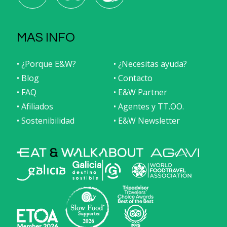
MAS INFO
• ¿Porque E&W?
• ¿Necesitas ayuda?
• Blog
• Contacto
• FAQ
• E&W Partner
• Afiliados
• Agentes y TT.OO.
• Sostenibilidad
• E&W Newsletter