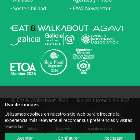
• Sostenibilidad
• E&W Newsletter
© Eat & Walkabout 2026
No. de Licencia XG-807
Uso de cookies
Utilizamos cookies en nuestro sitio web para ofrecerle la
Legal
Cookies y Privacidad
Términos de Uso
experiencia más relevante al recordar sus preferencias y visitas
repetidas.
Enlaces
Mapa web
Uso de cookies
Aceptar
Configurar
Rechazar