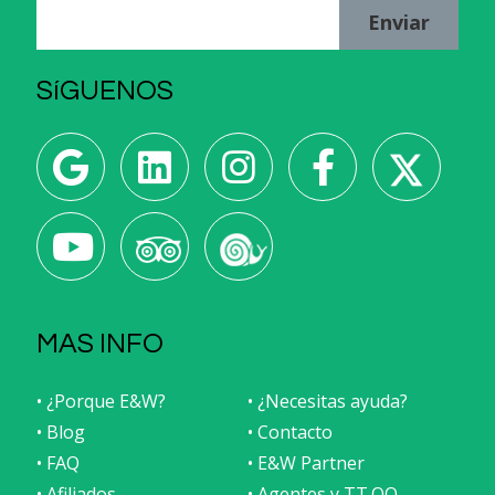
Enviar
SíGUENOS
MAS INFO
• ¿Porque E&W?
• ¿Necesitas ayuda?
• Blog
• Contacto
• FAQ
• E&W Partner
• Afiliados
• Agentes y TT.OO.