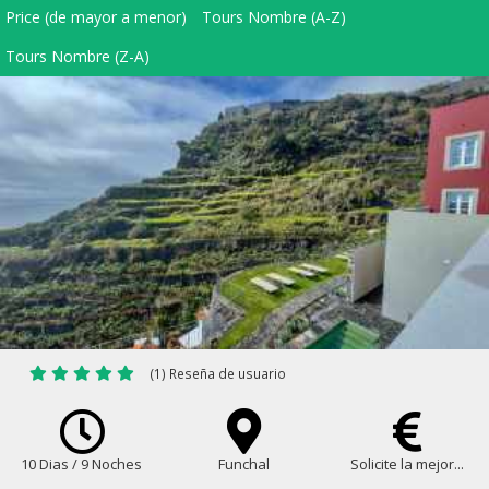
Price (de mayor a menor)
Tours Nombre (A-Z)
Tours Nombre (Z-A)
(1) Reseña de usuario
10 Dias / 9 Noches
Funchal
Solicite la mejor...