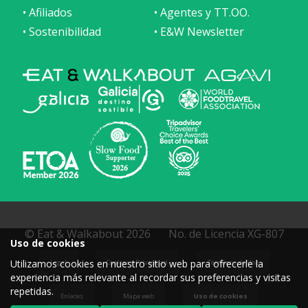
• Afiliados
• Agentes y TT.OO.
• Sostenibilidad
• E&W Newsletter
© Eat & Walkabout 2026
No. de Licencia XG-807
Uso de cookies
Utilizamos cookies en nuestro sitio web para ofrecerle la
Legal
Cookies y Privacidad
Términos de Uso
experiencia más relevante al recordar sus preferencias y visitas
repetidas.
Enlaces
Mapa web
Uso de cookies