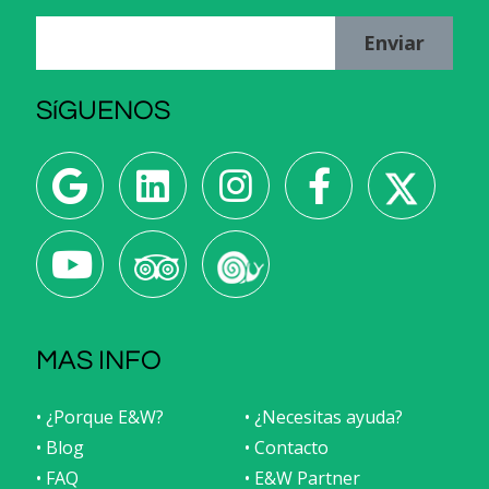
Enviar
SíGUENOS
MAS INFO
• ¿Porque E&W?
• ¿Necesitas ayuda?
• Blog
• Contacto
• FAQ
• E&W Partner