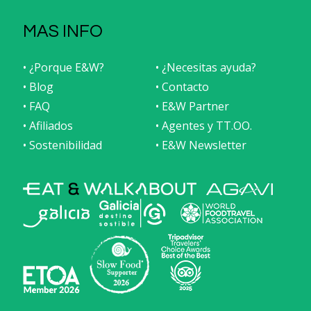
MAS INFO
• ¿Porque E&W?
• ¿Necesitas ayuda?
• Blog
• Contacto
• FAQ
• E&W Partner
• Afiliados
• Agentes y TT.OO.
• Sostenibilidad
• E&W Newsletter