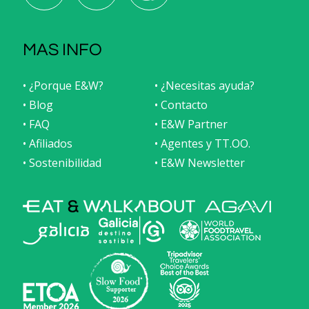
MAS INFO
• ¿Porque E&W?
• ¿Necesitas ayuda?
• Blog
• Contacto
• FAQ
• E&W Partner
• Afiliados
• Agentes y TT.OO.
• Sostenibilidad
• E&W Newsletter