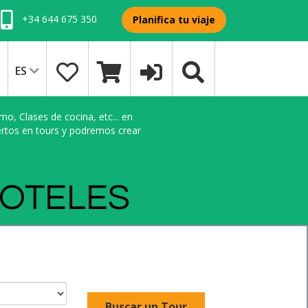
+34 644 675 350
Planifica tu viaje
ES
o, Clases de cocina, etc... en
ertos en tours y podremos crear
HOTELES
Buscar un Tour