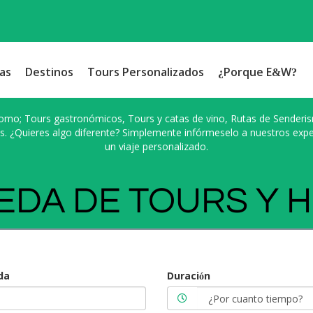
as
Destinos
Tours Personalizados
¿Porque E&W?
omo; Tours gastronómicos, Tours y catas de vino, Rutas de Senderism
s. ¿Quieres algo diferente? Simplemente infórmeselo a nuestros exp
un viaje personalizado.
DA DE TOURS Y 
da
Duración