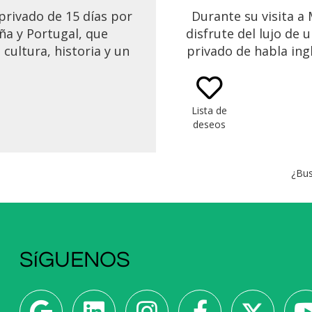
 privado de 15 días por
Durante su visita a
ña y Portugal, que
disfrute del lujo de 
cultura, historia y un
privado de habla ing
viaje refinado. Disfruta
puede llevarle por la
 guiados por expertos,
realizar una enriqu
es cuidadosamente
excursión a Gran
Lista de
onados y gastronomía
deseos
 desde Andalucía hasta
el valle del Duero, todo
tamente organizado
¿Bus
a tu comodidad.
SíGUENOS