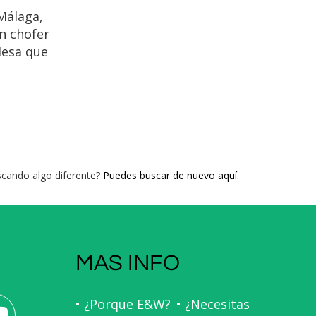
 Málaga,
un chofer
lesa que
 ciudad o
ecedora
ada.
cando algo diferente?
Puedes buscar de nuevo aquí.
MAS INFO
• ¿Porque E&W?
• ¿Necesitas