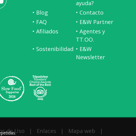
ayuda?
• Blog
• Contacto
• FAQ
• E&W Partner
• Afiliados
• Agentes y
TT.OO.
• Sostenibilidad
• E&W
Newsletter
os de Uso
|
Enlaces
|
Mapa web
|
epetidas.