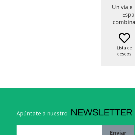
Un viaje
Espa
combina 
estilo de 
de tours
hotel
Lista de
selecci
deseos
regional
Lisboa y 
perfec
par
NEWSLETTER
Apúntate a nuestro
Enviar