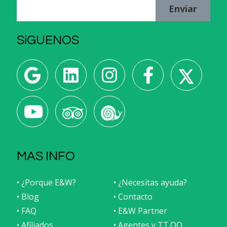
Enviar
SíGUENOS
MAS INFO
• ¿Porque E&W?
• ¿Necesitas ayuda?
• Blog
• Contacto
• FAQ
• E&W Partner
• Afiliados
• Agentes y TT.OO.