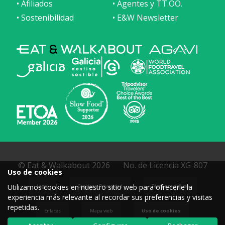
• Afiliados
• Agentes y TT.OO.
• Sostenibilidad
• E&W Newsletter
© Eat & Walkabout 2026
No. de Licencia XG-807
Uso de cookies
Utilizamos cookies en nuestro sitio web para ofrecerle la
Legal
Cookies y Privacidad
Términos de Uso
experiencia más relevante al recordar sus preferencias y visitas
repetidas.
Enlaces
Mapa web
Uso de cookies