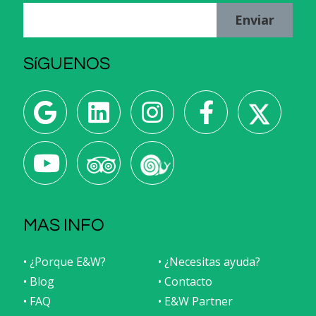
Enviar
SíGUENOS
MAS INFO
• ¿Porque E&W?
• ¿Necesitas ayuda?
• Blog
• Contacto
• FAQ
• E&W Partner