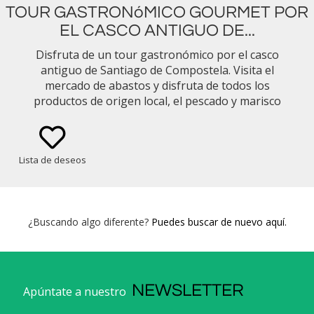
TOUR GASTRONóMICO GOURMET POR
EL CASCO ANTIGUO DE...
Disfruta de un tour gastronómico por el casco
antiguo de Santiago de Compostela. Visita el
mercado de abastos y disfruta de todos los
productos de origen local, el pescado y marisco
fresco de la ría, carnes rojas, quesos, miel y
verduras. Descubre las mejores paradas de tapas,
degustando la mejor comida y vino y
Lista de deseos
sumergiéndote en los sabores de la gastronomía
gallega.
¿Buscando algo diferente?
Puedes buscar de nuevo aquí.
NEWSLETTER
Apúntate a nuestro