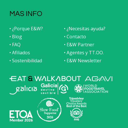
MAS INFO
• ¿Porque E&W?
• ¿Necesitas ayuda?
• Blog
• Contacto
• FAQ
• E&W Partner
• Afiliados
• Agentes y TT.OO.
• Sostenibilidad
• E&W Newsletter