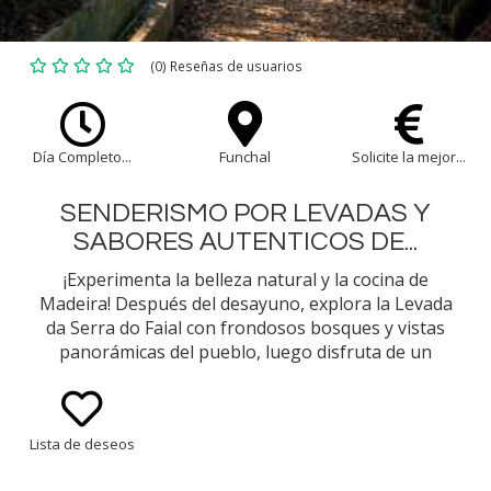
(0) Reseñas de usuarios
Día Completo...
Funchal
Solicite la mejor...
SENDERISMO POR LEVADAS Y
SABORES AUTENTICOS DE...
¡Experimenta la belleza natural y la cocina de
Madeira! Después del desayuno, explora la Levada
da Serra do Faial con frondosos bosques y vistas
panorámicas del pueblo, luego disfruta de un
almuerzo tradicional de Madeira. Visita el mirador
de Cristo Rei para disfrutar de las impresionantes
vistas del océano y de Funchal, donde tendrás
Lista de deseos
recuerdos inolvidables de las islas de Madeira.