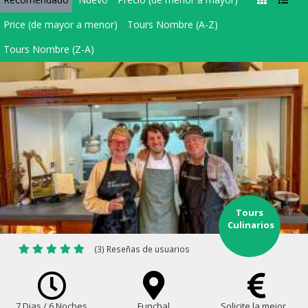
Price (de mayor a menor)
Tours Nombre (A-Z)
Tours Nombre (Z-A)
Tours
Culinarios
(3) Reseñas de usuarios
7 Dias / 6 Noches
Funchal
Solicite la mejor...