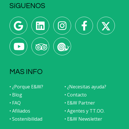
SíGUENOS
MAS INFO
• ¿Porque E&W?
• ¿Necesitas ayuda?
• Blog
• Contacto
• FAQ
• E&W Partner
• Afiliados
• Agentes y TT.OO.
• Sostenibilidad
• E&W Newsletter